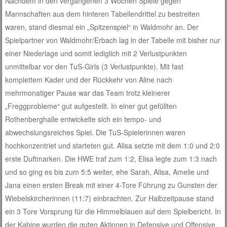
Nachdem in den vergangenen 3 Wochen Spiele gegen
Mannschaften aus dem hinteren Tabellendrittel zu bestreiten
waren, stand diesmal ein „Spitzenspiel“ in Waldmohr an. Der
Spielpartner von Waldmohr/Erbach lag in der Tabelle mit bisher nur
einer Niederlage und somit lediglich mit 2 Verlustpunkten
unmittelbar vor den TuS-Girls (3 Verlustpunkte). Mit fast
komplettem Kader und der Rückkehr von Aline nach
mehrmonatiger Pause war das Team trotz kleinerer
„Freggprobleme“ gut aufgestellt. In einer gut gefüllten
Rothenberghalle entwickelte sich ein tempo- und
abwechslungsreiches Spiel. Die TuS-Spielerinnen waren
hochkonzentriet und starteten gut. Alisa setzte mit dem 1:0 und 2:0
erste Duftmarken. Die HWE traf zum 1:2, Elisa legte zum 1:3 nach
und so ging es bis zum 5:5 weiter, ehe Sarah, Alisa, Amelie und
Jana einen ersten Break mit einer 4-Tore Führung zu Gunsten der
Wiebelskircherinnen (11:7) einbrachten. Zur Halbzeitpause stand
ein 3 Tore Vorsprung für die Himmelblauen auf dem Spielbericht. In
der Kabine wurden die guten Aktionen in Defensive und Offensive,