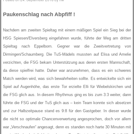
Paukenschlag nach Abpfiff !
Nachdem am zweiten Spieltag mit einem mäßigen Spiel ein Sieg bei der
HSG Spiesen/Elversberg eingefahren wurde, führte der Weg am dritten
Spieltag nach Eppelborn. Gegner war die Zweitvertretung von
Dirmingen/Schaumberg. Die TuS-Mädels mussten auf Elisa und Amelie
verzichten, die FSG bekam Unterstützung aus deren ersten Mannschaft,
da diese spielfrei hatte. Daher war anzunehmen, dass es ein schweres
Match werden wird, was sich bewahrheiten sollte. Es entwickelte sich ein
Spiel auf Augenhöhe, das erste Tor erzielte Elli für Wiebelskirchen und
die FSG glich aus. In diesem Rhythmus ging es bis zum 3:3 weiter, dann
führte die FSG und der TuS glich aus – kein Team konnte sich absetzen
und zur Halbzeitpause stand es 9:8 für den Gastgeber. In dieser wurde
die nicht so optimale Chancenverwertung angesprochen, doch vor allem
war „Verschnaufen“ angesagt, denn es standen noch harte 30 Minuten mit