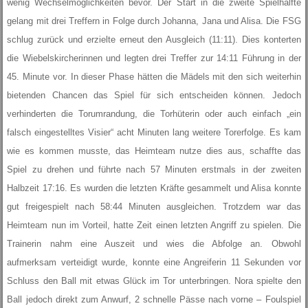
wenig Wechselmöglichkeiten bevor. Der Start in die zweite Spielhälfte
gelang mit drei Treffern in Folge durch Johanna, Jana und Alisa. Die FSG
schlug zurück und erzielte erneut den Ausgleich (11:11). Dies konterten
die Wiebelskircherinnen und legten drei Treffer zur 14:11 Führung in der
45. Minute vor. In dieser Phase hätten die Mädels mit den sich weiterhin
bietenden Chancen das Spiel für sich entscheiden können. Jedoch
verhinderten die Torumrandung, die Torhüterin oder auch einfach „ein
falsch eingestelltes Visier“ acht Minuten lang weitere Torerfolge. Es kam
wie es kommen musste, das Heimteam nutze dies aus, schaffte das
Spiel zu drehen und führte nach 57 Minuten erstmals in der zweiten
Halbzeit 17:16. Es wurden die letzten Kräfte gesammelt und Alisa konnte
gut freigespielt nach 58:44 Minuten ausgleichen. Trotzdem war das
Heimteam nun im Vorteil, hatte Zeit einen letzten Angriff zu spielen. Die
Trainerin nahm eine Auszeit und wies die Abfolge an. Obwohl
aufmerksam verteidigt wurde, konnte eine Angreiferin 11 Sekunden vor
Schluss den Ball mit etwas Glück im Tor unterbringen. Nora spielte den
Ball jedoch direkt zum Anwurf, 2 schnelle Pässe nach vorne – Foulspiel