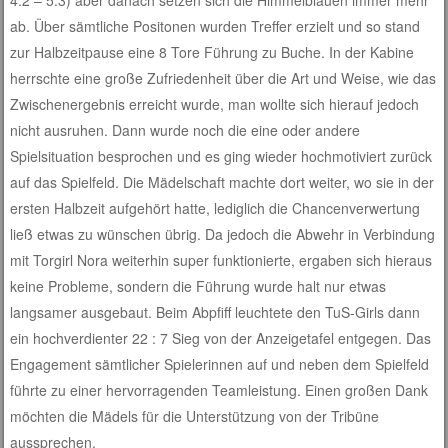
4:2 – 5:3) aber danach setzen sich die Himmelblauen immer mehr
ab. Über sämtliche Positonen wurden Treffer erzielt und so stand
zur Halbzeitpause eine 8 Tore Führung zu Buche. In der Kabine
herrschte eine große Zufriedenheit über die Art und Weise, wie das
Zwischenergebnis erreicht wurde, man wollte sich hierauf jedoch
nicht ausruhen. Dann wurde noch die eine oder andere
Spielsituation besprochen und es ging wieder hochmotiviert zurück
auf das Spielfeld. Die Mädelschaft machte dort weiter, wo sie in der
ersten Halbzeit aufgehört hatte, lediglich die Chancenverwertung
ließ etwas zu wünschen übrig. Da jedoch die Abwehr in Verbindung
mit Torgirl Nora weiterhin super funktionierte, ergaben sich hieraus
keine Probleme, sondern die Führung wurde halt nur etwas
langsamer ausgebaut. Beim Abpfiff leuchtete den TuS-Girls dann
ein hochverdienter 22 : 7 Sieg von der Anzeigetafel entgegen. Das
Engagement sämtlicher Spielerinnen auf und neben dem Spielfeld
führte zu einer hervorragenden Teamleistung. Einen großen Dank
möchten die Mädels für die Unterstützung von der Tribüne
aussprechen.