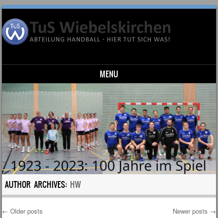
MENU
Skip to content
AUTHOR ARCHIVES:
HW
←
Older posts
Newer posts
→