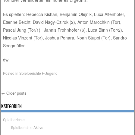
Torhüter verhinderten ein höheres Ergebnis.
Es spielten: Rebecca Kishan, Benjamin Olejnik, Luca Altenhofer,
Etienne Beicht, David Nagy-Czirok (2), Anton Marochkin (Tor),
Pascal Jung (Tor/1), Jannis Frohnhöfer (6), Luca Blinn (Tor/2),
Nicolas Vinzent (Tor), Joshua Pohara, Noah Stuppi (Tor), Sandro
Seegmüller
dw
Posted in
Spielberichte F-Jugend
←
Older posts
Post navigation
KATEGORIEN
Spielberichte
Spielberichte Aktive