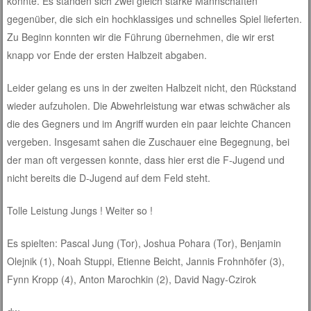
konnte. Es standen sich zwei gleich starke Mannschaften
gegenüber, die sich ein hochklassiges und schnelles Spiel lieferten.
Zu Beginn konnten wir die Führung übernehmen, die wir erst
knapp vor Ende der ersten Halbzeit abgaben.
Leider gelang es uns in der zweiten Halbzeit nicht, den Rückstand
wieder aufzuholen. Die Abwehrleistung war etwas schwächer als
die des Gegners und im Angriff wurden ein paar leichte Chancen
vergeben. Insgesamt sahen die Zuschauer eine Begegnung, bei
der man oft vergessen konnte, dass hier erst die F-Jugend und
nicht bereits die D-Jugend auf dem Feld steht.
Tolle Leistung Jungs ! Weiter so !
Es spielten: Pascal Jung (Tor), Joshua Pohara (Tor), Benjamin
Olejnik (1), Noah Stuppi, Etienne Beicht, Jannis Frohnhöfer (3),
Fynn Kropp (4), Anton Marochkin (2), David Nagy-Czirok