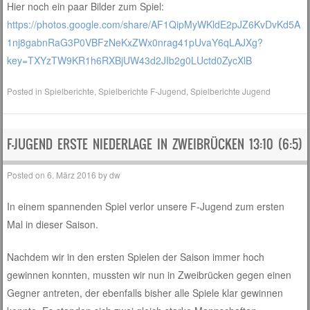
Hier noch ein paar Bilder zum Spiel:
https://photos.google.com/share/AF1QipMyWKldE2pJZ6KvDvKd5A
1nj8gabnRaG3P0VBFzNeKxZWx0nrag41pUvaY6qLAJXg?
key=TXYzTW9KR1h6RXBjUW43d2JIb2g0LUctd0ZycXlB
Posted in
Spielberichte
,
Spielberichte F-Jugend
,
Spielberichte Jugend
F-JUGEND ERSTE NIEDERLAGE IN ZWEIBRÜCKEN 13:10 (6:5)
Posted on
6. März 2016
by
dw
In einem spannenden Spiel verlor unsere F-Jugend zum ersten
Mal in dieser Saison.
Nachdem wir in den ersten Spielen der Saison immer hoch
gewinnen konnten, mussten wir nun in Zweibrücken gegen einen
Gegner antreten, der ebenfalls bisher alle Spiele klar gewinnen