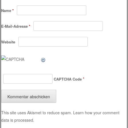
Name
*
E-Mail-Adresse
*
Website
*
CAPTCHA Code
This site uses Akismet to reduce spam.
Learn how your comment
data is processed.