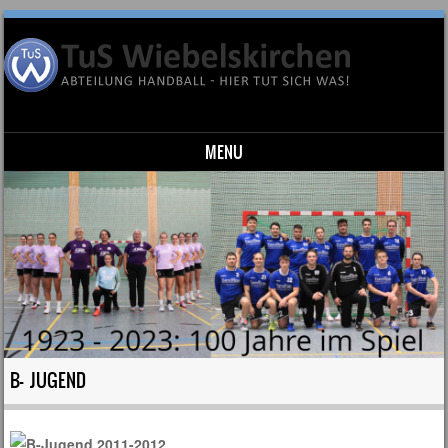
MENU
Skip to content
B- JUGEND