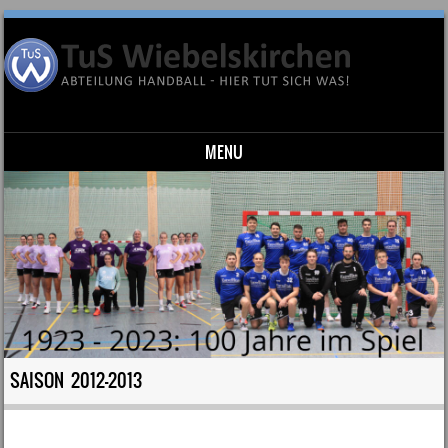
MENU
Skip to content
SAISON 2012-2013