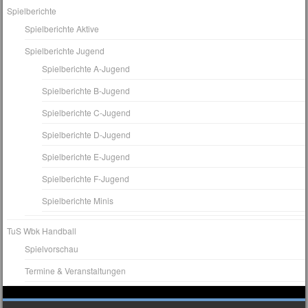
Spielberichte
Spielberichte Aktive
Spielberichte Jugend
Spielberichte A-Jugend
Spielberichte B-Jugend
Spielberichte C-Jugend
Spielberichte D-Jugend
Spielberichte E-Jugend
Spielberichte F-Jugend
Spielberichte Minis
TuS Wbk Handball
Spielvorschau
Termine & Veranstaltungen