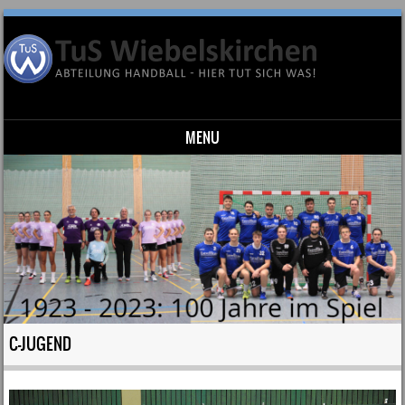
MENU
Skip to content
C-JUGEND