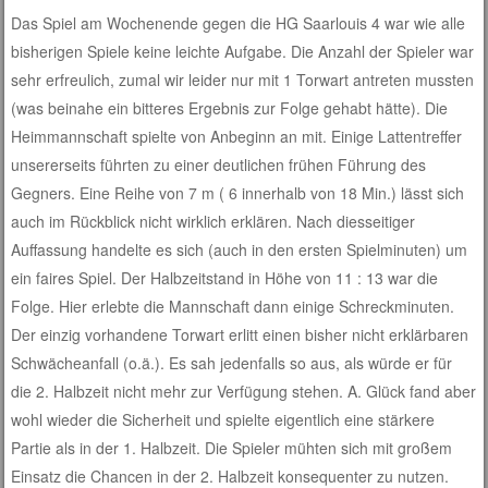
Das Spiel am Wochenende gegen die HG Saarlouis 4 war wie alle
bisherigen Spiele keine leichte Aufgabe. Die Anzahl der Spieler war
sehr erfreulich, zumal wir leider nur mit 1 Torwart antreten mussten
(was beinahe ein bitteres Ergebnis zur Folge gehabt hätte). Die
Heimmannschaft spielte von Anbeginn an mit. Einige Lattentreffer
unsererseits führten zu einer deutlichen frühen Führung des
Gegners. Eine Reihe von 7 m ( 6 innerha
lb von 18 Min.) lässt sich
auch im Rückblick nicht wirklich erklären. Nach diesseitiger
Auffassung handelte es sich (auch in den ersten Spielminuten) um
ein faires Spiel. Der Halbzeitstand in Höhe von 11 : 13 war die
Folge. Hier erlebte die Mannschaft dann einige Schreckminuten.
Der einzig vorhandene Torwart erlitt einen bisher nicht erklärbaren
Schwächeanfall (o.ä.). Es sah jedenfalls so aus, als würde er für
die 2. Halbzeit nicht mehr zur Verfügung stehen. A. Glück fand aber
wohl wieder die Sicherheit und spielte eigentlich eine stärkere
Partie als in der 1. Halbzeit. Die Spieler mühten sich mit großem
Einsatz die Chancen in der 2. Halbzeit konsequenter zu nutzen.