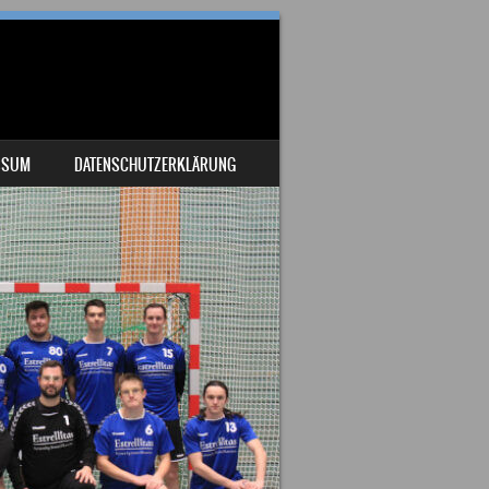
SSUM
DATENSCHUTZERKLÄRUNG