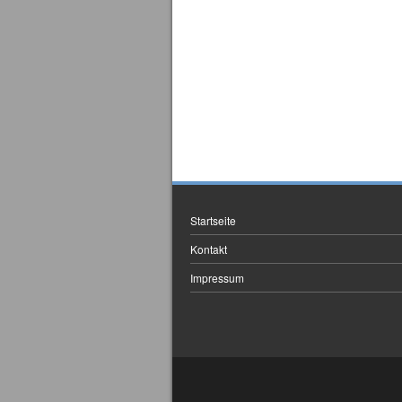
Post navigation
Startseite
Kontakt
Impressum