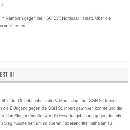
at.
. in Namborn gegen die HSG DJK Nordsaar III statt. Über die
s sehr freuen.
RT III
t in der Ohlenbachhalle die 3. Mannschaft der SGH St. Inbert.
h die E-Jugend gegen die SGH St. Inbert gewinnen konnte und die
en
den Sieg erkämpfte, war die Erwartungshaltung gegen den bis
Ein Sieg musste her, um im oberen Tabellendrittel mithalten zu