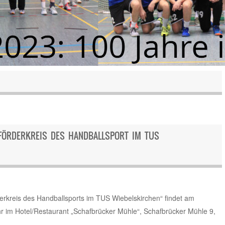
FÖRDERKREIS DES HANDBALLSPORT IM TUS
rkreis des Handballsports im TUS Wiebelskirchen“ findet am
 im Hotel/Restaurant „Schafbrücker Mühle“, Schafbrücker Mühle 9,