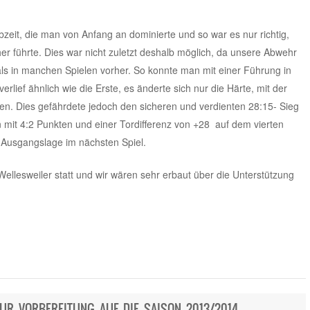
bzeit, die man von Anfang an dominierte und so war es nur richtig,
er führte. Dies war nicht zuletzt deshalb möglich, da unsere Abwehr
 als in manchen Spielen vorher. So konnte man mit einer Führung in
erlief ähnlich wie die Erste, es änderte sich nur die Härte, mit der
aten. Dies gefährdete jedoch den sicheren und verdienten 28:15- Sieg
 mit 4:2 Punkten und einer Tordifferenz von +28
auf dem vierten
e Ausgangslage im nächsten Spiel.
Wellesweiler statt und wir wären sehr erbaut über die Unterstützung
ZUR VORBEREITUNG AUF DIE SAISON 2013/2014