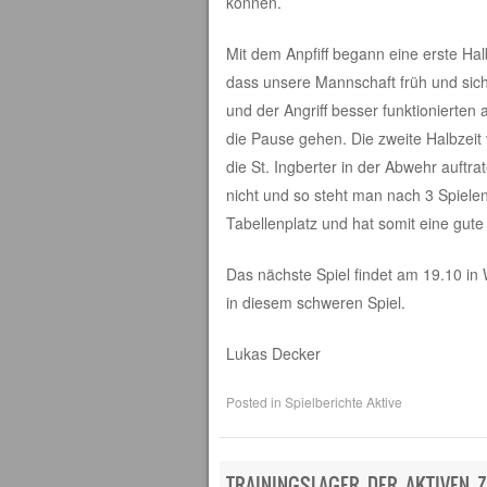
können.
Mit dem Anpfiff begann eine erste Hal
dass unsere Mannschaft früh und sich
und der Angriff besser funktionierten
die Pause gehen. Die zweite Halbzeit v
die St. Ingberter in der Abwehr auftr
nicht und so steht man nach 3 Spielen
Tabellenplatz und hat somit eine gut
Das nächste Spiel findet am 19.10 in 
in diesem schweren Spiel.
Lukas Decker
Posted in
Spielberichte Aktive
TRAININGSLAGER DER AKTIVEN 