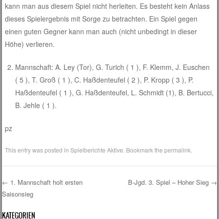
kann man aus diesem Spiel nicht herleiten. Es besteht kein Anlass
dieses Spielergebnis mit Sorge zu betrachten. Ein Spiel gegen
einen guten Gegner kann man auch (nicht unbedingt in dieser
Höhe) verlieren.
Mannschaft: A. Ley (Tor), G. Turich ( 1 ), F. Klemm, J. Euschen
( 5 ), T. Groß ( 1 ), C. Haßdenteufel ( 2 ), P. Kropp ( 3 ), P.
Haßdenteufel ( 1 ), G. Haßdenteufel, L. Schmidt (1), B. Bertucci,
B. Jehle ( 1 ).
pz
This entry was posted in
Spielberichte Aktive
. Bookmark the
permalink
.
←
1. Mannschaft holt ersten
B-Jgd. 3. Spiel – Hoher Sieg
→
Saisonsieg
Post navigation
KATEGORIEN