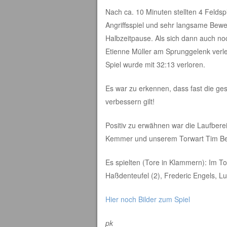
Nach ca. 10 Minuten stellten 4 Felds
Angriffsspiel und sehr langsame Bewe
Halbzeitpause. Als sich dann auch noc
Etienne Müller am Sprunggelenk verl
Spiel wurde mit 32:13 verloren.
Es war zu erkennen, dass fast die ges
verbessern gilt!
Positiv zu erwähnen war die Laufberei
Kemmer und unserem Torwart Tim Be
Es spielten (Tore in Klammern): Im To
Haßdenteufel (2), Frederic Engels, L
Hier noch Bilder zum Spiel
pk