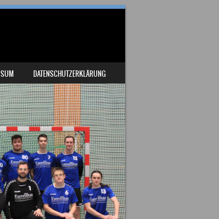
SSUM
DATENSCHUTZERKLÄRUNG