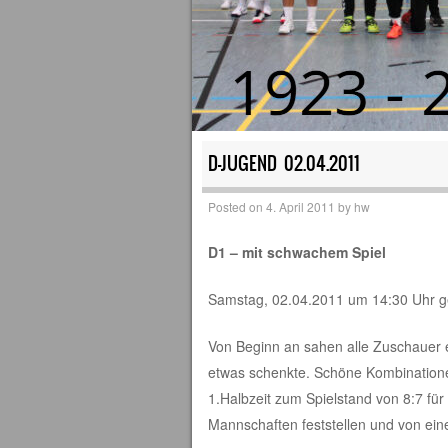
D-JUGEND 02.04.2011
Posted on
4. April 2011
by
hw
D1 – mit schwachem Spiel
Samstag, 02.04.2011 um 14:30 Uhr 
Von Beginn an sahen alle Zuschauer e
etwas schenkte. Schöne Kombinatione
1.Halbzeit zum Spielstand von 8:7 fü
Mannschaften feststellen und von ei