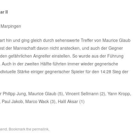
r II
 Marpingen
art hin und ging gleich durch sehenswerte Treffer von Maurice Glaub
 Rest der Mannschaft davon nicht anstecken, und auch der Gegner
 den gefährlichen Angreifer einstellen. So wurde aus der Führung
. Auch in der zweiten Hälfte führten immer wieder gegnerische
diviuelle Stärke einiger gegnerischer Spieler für den 14:28 Sieg der
r Philipp Jung, Maurice Glaub (5), Vincent Sellmann (2), Yann Kropp,
 Paul Jakob, Marco Wack (3), Halil Aksar (1)
gend
. Bookmark the
permalink
.