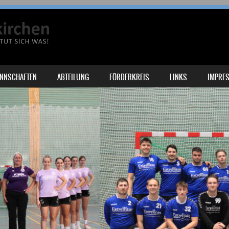
NNSCHAFTEN
ABTEILUNG
FÖRDERKREIS
LINKS
IMPRE