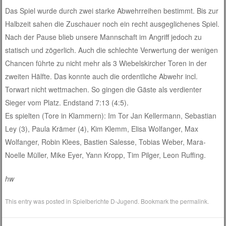
Das Spiel wurde durch zwei starke Abwehrreihen bestimmt. Bis zur
Halbzeit sahen die Zuschauer noch ein recht ausgeglichenes Spiel.
Nach der Pause blieb unsere Mannschaft im Angriff jedoch zu
statisch und zögerlich. Auch die schlechte Verwertung der wenigen
Chancen führte zu nicht mehr als 3 Wiebelskircher Toren in der
zweiten Hälfte. Das konnte auch die ordentliche Abwehr incl.
Torwart nicht wettmachen. So gingen die Gäste als verdienter
Sieger vom Platz. Endstand 7:13 (4:5).
Es spielten (Tore in Klammern): Im Tor Jan Kellermann, Sebastian
Ley (3), Paula Krämer (4), Kim Klemm, Elisa Wolfanger, Max
Wolfanger, Robin Klees, Bastien Salesse, Tobias Weber, Mara-
Noelle Müller, Mike Eyer, Yann Kropp, Tim Pilger, Leon Ruffing.
hw
This entry was posted in
Spielberichte D-Jugend
. Bookmark the
permalink
.