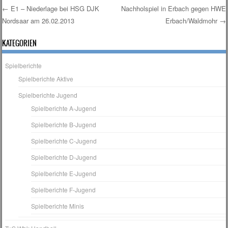
←
E1 – Niederlage bei HSG DJK
Nachholspiel in Erbach gegen HWE
Nordsaar am 26.02.2013
Erbach/Waldmohr
→
Post navigation
KATEGORIEN
Spielberichte
Spielberichte Aktive
Spielberichte Jugend
Spielberichte A-Jugend
Spielberichte B-Jugend
Spielberichte C-Jugend
Spielberichte D-Jugend
Spielberichte E-Jugend
Spielberichte F-Jugend
Spielberichte Minis