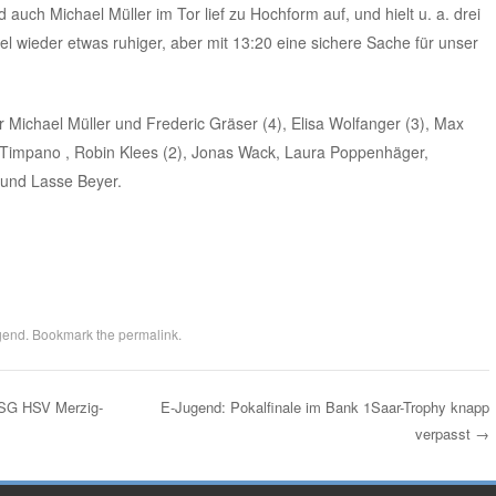
auch Michael Müller im Tor lief zu Hochform auf, und hielt u. a. drei
 wieder etwas ruhiger, aber mit 13:20 eine sichere Sache für unser
r Michael Müller und Frederic Gräser (4), Elisa Wolfanger (3), Max
o Timpano , Robin Klees (2), Jonas Wack, Laura Poppenhäger,
und Lasse Beyer.
gend
. Bookmark the
permalink
.
 SG HSV Merzig-
E-Jugend: Pokalfinale im Bank 1Saar-Trophy knapp
verpasst
→