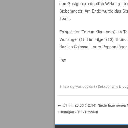
den Gastgebern deutlich Wirkung. Und 
Siebenmeter. Am Ende wurde das Spiel
Team.
Es spielten (Tore in Klammern): im To
Wolfanger (1), Tim Pilger (10), Brun
Bastien Salesse, Laura Poppenhäger 
hw
This entry was posted in
Spielberichte D-Ju
←
C1 mit 20:36 (12:14) Niederlage gegen
Hilbringen / TuS Brotdorf
Post navigation