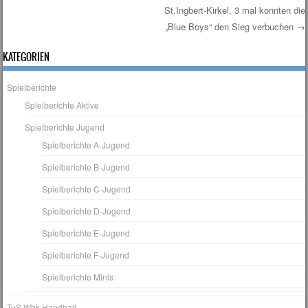
Post navigation
St.Ingbert-Kirkel, 3 mal konnten die
„Blue Boys“ den Sieg verbuchen
→
KATEGORIEN
Spielberichte
Spielberichte Aktive
Spielberichte Jugend
Spielberichte A-Jugend
Spielberichte B-Jugend
Spielberichte C-Jugend
Spielberichte D-Jugend
Spielberichte E-Jugend
Spielberichte F-Jugend
Spielberichte Minis
TuS Wbk Handball