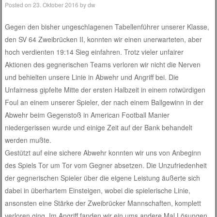
Posted on
23. Oktober 2016
by
dw
Gegen den bisher ungeschlagenen Tabellenführer unserer Klasse,
den SV 64 Zweibrücken II, konnten wir einen unerwarteten, aber
hoch verdienten 19:14 Sieg einfahren. Trotz vieler unfairer
Aktionen des gegnerischen Teams verloren wir nicht die Nerven
und behielten unsere Linie in Abwehr und Angriff bei. Die
Unfairness gipfelte Mitte der ersten Halbzeit in einem rotwürdigen
Foul an einem unserer Spieler, der nach einem Ballgewinn in der
Abwehr beim Gegenstoß in American Football Manier
niedergerissen wurde und einige Zeit auf der Bank behandelt
werden mußte.
Gestützt auf eine sichere Abwehr konnten wir uns von Anbeginn
des Spiels Tor um Tor vom Gegner absetzen. Die Unzufriedenheit
der gegnerischen Spieler über die eigene Leistung äußerte sich
dabei in überhartem Einsteigen, wobei die spielerische Linie,
ansonsten eine Stärke der Zweibrücker Mannschaften, komplett
verloren ging. Im Angriff fanden wir ein ums andere Mal Lösungen