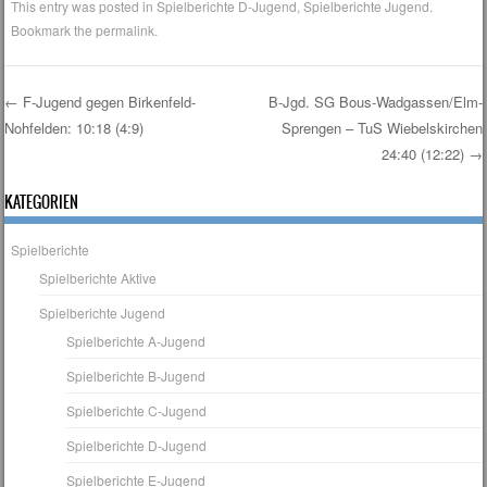
This entry was posted in
Spielberichte D-Jugend
,
Spielberichte Jugend
.
Bookmark the
permalink
.
←
F-Jugend gegen Birkenfeld-
B-Jgd. SG Bous-Wadgassen/Elm-
Nohfelden: 10:18 (4:9)
Sprengen – TuS Wiebelskirchen
Post navigation
24:40 (12:22)
→
KATEGORIEN
Spielberichte
Spielberichte Aktive
Spielberichte Jugend
Spielberichte A-Jugend
Spielberichte B-Jugend
Spielberichte C-Jugend
Spielberichte D-Jugend
Spielberichte E-Jugend