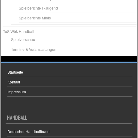
Spielberichte F-Jugend
Spielberichte Minis
TuS Wbk Handball
Spielvorschau
Termine & Veranstaltungen
Startseite
Kontakt
Impressum
HANDBALL
Deutscher Handballbund