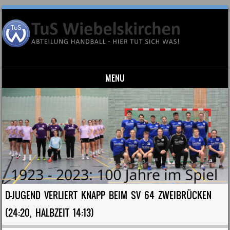
MENU
Skip to content
D-JUGEND VERLIERT KNAPP BEIM SV 64 ZWEIBRÜCKEN
(24:20, HALBZEIT 14:13)