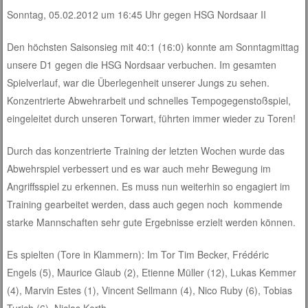
Sonntag, 05.02.2012 um 16:45 Uhr gegen HSG Nordsaar II
Den höchsten Saisonsieg mit 40:1 (16:0) konnte am Sonntagmittag
unsere D1 gegen die HSG Nordsaar verbuchen. Im gesamten
Spielverlauf, war die Überlegenheit unserer Jungs zu sehen.
Konzentrierte Abwehrarbeit und schnelles Tempogegenstoßspiel,
eingeleitet durch unseren Torwart, führten immer wieder zu Toren!
Durch das konzentrierte Training der letzten Wochen wurde das
Abwehrspiel verbessert und es war auch mehr Bewegung im
Angriffsspiel zu erkennen. Es muss nun weiterhin so engagiert im
Training gearbeitet werden, dass auch gegen noch kommende
starke Mannschaften sehr gute Ergebnisse erzielt werden können.
Es spielten (Tore in Klammern): Im Tor Tim Becker, Frédéric
Engels (5), Maurice Glaub (2), Etienne Müller (12), Lukas Kemmer
(4), Marvin Estes (1), Vincent Sellmann (4), Nico Ruby (6), Tobias