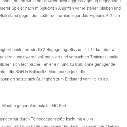
aktionen, denen wir in der Abwehr nicht aggressiv genug begegneten.
nserer Spieler nach mißglückten Angriffen vorne stehen blieben und
zlich stand gegen den späteren Turniersieger das Ergebnis 6:21 an
ngbert bestritten wir die 2.Begegnung. Bis zum 11:11 konnten wir
unsere Jungs waren voll motiviert und versuchten Trainingsinhalte
lichen sich technische Fehler ein, und zu früh, ohne genügende
ten die SGH in Ballbesitz. Man merkte jetzt die
outiniert setzte sich St. Ingbert zum Endstand vom 13:18 ab.
 Minuten gegen Veranstalter HC Perl.
 gingen wir durch Tempogegenstöße leicht mit 4:0 in
schon jetzt man hätte den Gegner im Sack. Unkonzentriert ließen