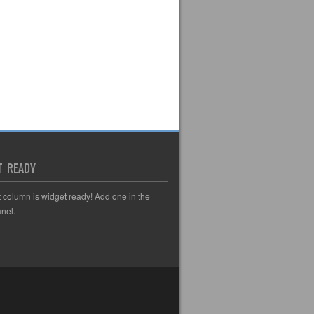
T READY
t column is widget ready! Add one in the
nel.