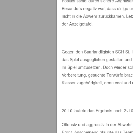
Positionsspiel durch sichere Angriffs
Besonders negativ war, dass einige u
nicht in die Abwehr zurückkamen. Let
der Anzeigetafel.
Gegen den Saarlandligisten SGH St. I
das Spiel ausgeglichen gestalten und 
im Spiel umzusetzen. Doch wieder sch
Vorbereitung, gesuchte Torwürfe brach
Klassenzugehörigkeit, denn cool und r
20:10 lautete das Ergebnis nach 2×10
Offensiv und aggressiv in der Abwehr
Front. Anscheinend glaubte das Team 