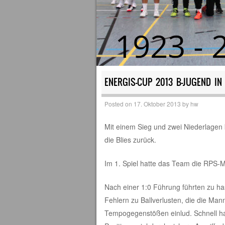
ENERGIS-CUP 2013 B-JUGEND IN 
Posted on
17. Oktober 2013
by
hw
Mit einem Sieg und zwei Niederlage
die Blies zurück.
Im 1. Spiel hatte das Team die RPS-
Nach einer 1:0 Führung führten zu h
Fehlern zu Ballverlusten, die die Man
Tempogegenstößen einlud. Schnell hat