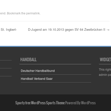
gend
. Bookmark the
permalink
.
t. Ingbert-
D-Jugend am 19.10.2013 gegen SV 64 Zweibrücken II
→
HANDBALL
WIDGE
This righ
Deutscher Handballbund
admin pa
Handball Verband Saar
Sporty free WordPress Sports Theme
Powered By WordPress