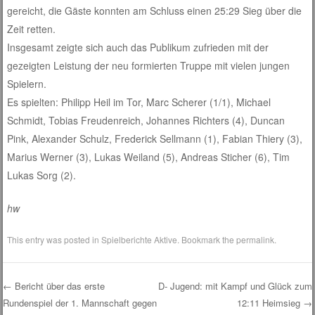
gereicht, die Gäste konnten am Schluss einen 25:29 Sieg über die
Zeit retten.
Insgesamt zeigte sich auch das Publikum zufrieden mit der
gezeigten Leistung der neu formierten Truppe mit vielen jungen
Spielern.
Es spielten: Philipp Heil im Tor, Marc Scherer (1/1), Michael
Schmidt, Tobias Freudenreich, Johannes Richters (4), Duncan
Pink, Alexander Schulz, Frederick Sellmann (1), Fabian Thiery (3),
Marius Werner (3), Lukas Weiland (5), Andreas Sticher (6), Tim
Lukas Sorg (2).
hw
This entry was posted in
Spielberichte Aktive
. Bookmark the
permalink
.
←
Bericht über das erste
D- Jugend: mit Kampf und Glück zum
Rundenspiel der 1. Mannschaft gegen
12:11 Heimsieg
→
Post navigation