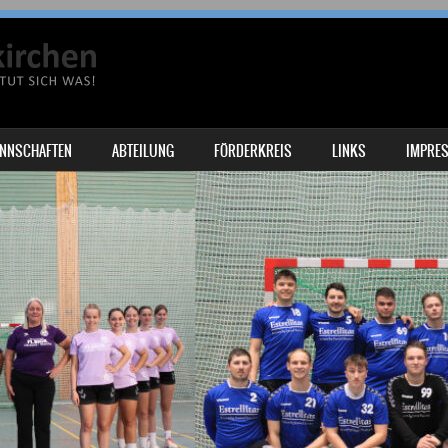
NNSCHAFTEN
ABTEILUNG
FÖRDERKREIS
LINKS
IMPRE