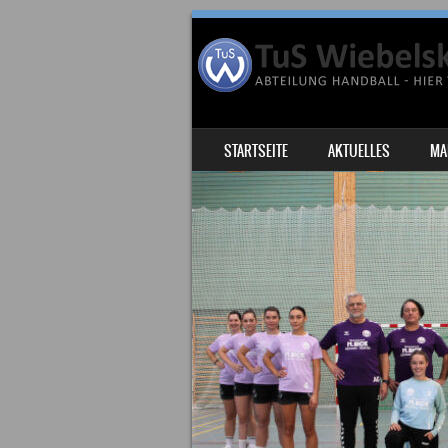
SKIP TO CONTENT
STARTSEITE
AKTUELLES
MA
MENU