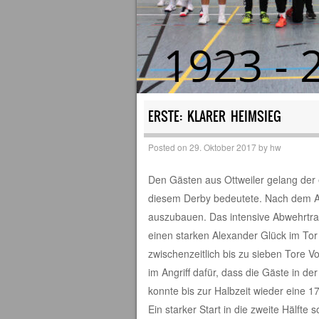
ERSTE: KLARER HEIMSIEG
Posted on
29. Oktober 2017
by
hw
Den Gästen aus Ottweiler gelang der e
diesem Derby bedeutete. Nach dem Au
auszubauen. Das intensive Abwehrtrai
einen starken Alexander Glück im Tor 
zwischenzeitlich bis zu sieben Tore 
im Angriff dafür, dass die Gäste in de
konnte bis zur Halbzeit wieder eine 1
Ein starker Start in die zweite Hälfte