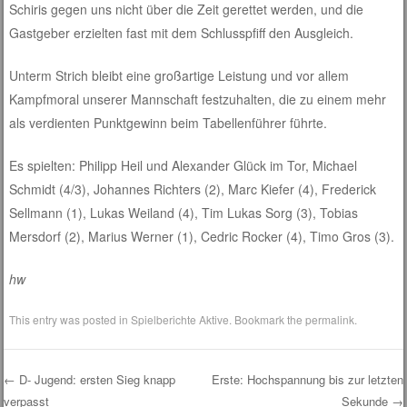
Schiris gegen uns nicht über die Zeit gerettet werden, und die
Gastgeber erzielten fast mit dem Schlusspfiff den Ausgleich.
Unterm Strich bleibt eine großartige Leistung und vor allem
Kampfmoral unserer Mannschaft festzuhalten, die zu einem mehr
als verdienten Punktgewinn beim Tabellenführer führte.
Es spielten: Philipp Heil und Alexander Glück im Tor, Michael
Schmidt (4/3), Johannes Richters (2), Marc Kiefer (4), Frederick
Sellmann (1), Lukas Weiland (4), Tim Lukas Sorg (3), Tobias
Mersdorf (2), Marius Werner (1), Cedric Rocker (4), Timo Gros (3).
hw
This entry was posted in
Spielberichte Aktive
. Bookmark the
permalink
.
←
D- Jugend: ersten Sieg knapp
Erste: Hochspannung bis zur letzten
verpasst
Sekunde
→