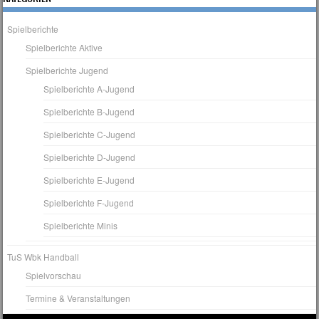
Spielberichte
Spielberichte Aktive
Spielberichte Jugend
Spielberichte A-Jugend
Spielberichte B-Jugend
Spielberichte C-Jugend
Spielberichte D-Jugend
Spielberichte E-Jugend
Spielberichte F-Jugend
Spielberichte Minis
TuS Wbk Handball
Spielvorschau
Termine & Veranstaltungen