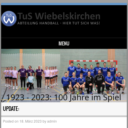
MENU
Skip to content
UPDATE:
Posted on
18. März 2023
by
admin