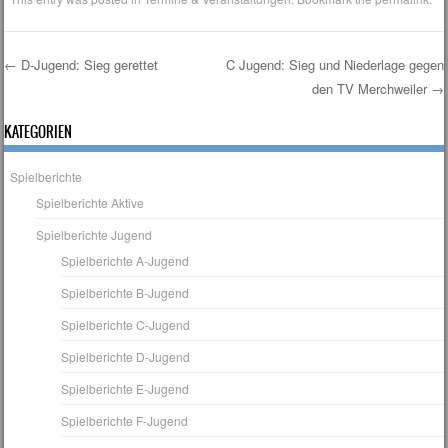
←
D-Jugend: Sieg gerettet
C Jugend: Sieg und Niederlage gegen
den TV Merchweiler
→
Post navigation
KATEGORIEN
Spielberichte
Spielberichte Aktive
Spielberichte Jugend
Spielberichte A-Jugend
Spielberichte B-Jugend
Spielberichte C-Jugend
Spielberichte D-Jugend
Spielberichte E-Jugend
Spielberichte F-Jugend