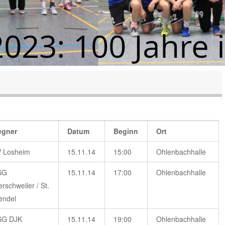
egner
Datum
Beginn
Ort
 Losheim
15.11.14
15:00
Ohlenbachhalle
SG
15.11.14
17:00
Ohlenbachhalle
rschweiler / St.
endel
SG DJK
15.11.14
19:00
Ohlenbachhalle