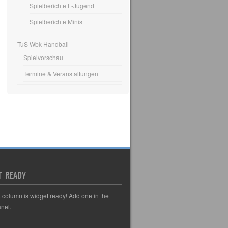
Spielberichte F-Jugend
Spielberichte Minis
TuS Wbk Handball
Spielvorschau
Termine & Veranstaltungen
T READY
t column is widget ready! Add one in the
nel.