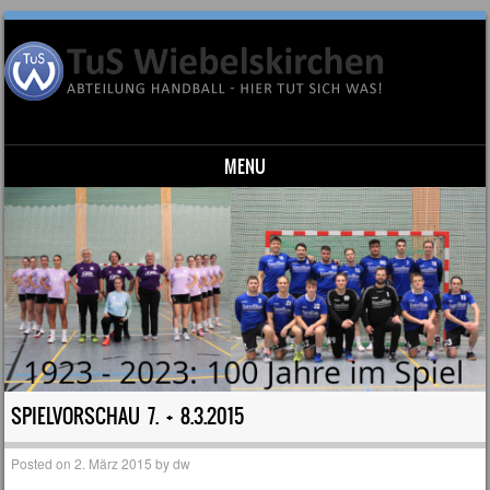
MENU
Skip to content
SPIELVORSCHAU 7. + 8.3.2015
Posted on
2. März 2015
by
dw